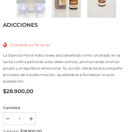
ADICCIONES
6
Vendido en
16
horas
La Esencia Floral Adicciones está diseñada como un aliado en la
lucha contra patrones auto-destructivos, promoviendo el amor
propio y el equilibrio emocional. Su acción vibracional acompaña
procesos de transformación, ayudándote a fortalecer la auto-
aceptación...
$28.900,00
Cantidad:
Incrementar
Incrementar
la
la
cantidad
cantidad
$28.900,00
Subtotal: