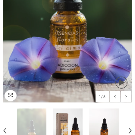
1
/
5