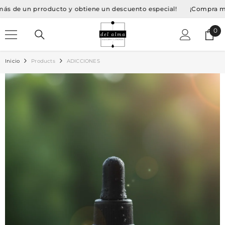
SALTAR AL CONTENIDO
un prroducto y obtiene un descuento especial!
¡Compra más de u
0
0
Art
Inicio
Products
ADICCIONES